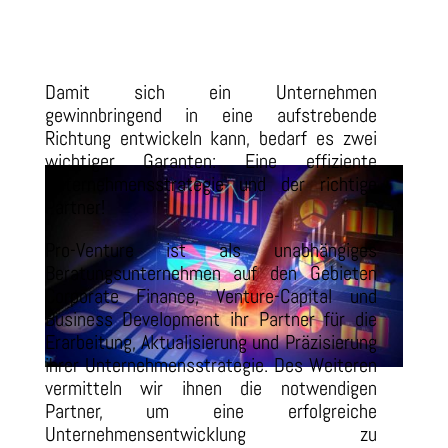
Damit sich ein Unternehmen
gewinnbringend in eine aufstrebende
Richtung entwickeln kann, bedarf es zwei
wichtiger Garanten: Eine effiziente
Unternehmensstrategie und der richtige
Partner!
Pro-Venture ist als unabhängiges
Beratungsunternehmen auf den Gebieten
Corporate Finance, Venture-Capital und
Business Development ihr Partner für die
Erarbeitung, Aktualisierung und Präzisierung
ihrer Unternehmensstrategie. Des Weiteren
vermitteln wir ihnen die notwendigen
Partner, um eine erfolgreiche
Unternehmensentwicklung zu