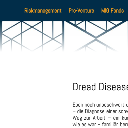
Riskmanagement
Pro-Venture
MIG Fonds
Dread Diseas
Eben noch unbeschwert un
– die Diagnose einer sch
Weg zur Arbeit – ein ku
wie es war – familiär, beru