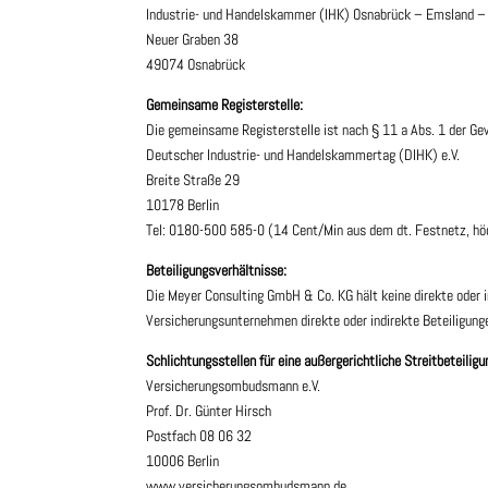
Industrie- und Handelskammer (IHK) Osnabrück – Emsland –
Neuer Graben 38
49074 Osnabrück
Gemeinsame Registerstelle:
Die gemeinsame Registerstelle ist nach § 11 a Abs. 1 der G
Deutscher Industrie- und Handelskammertag (DIHK) e.V.
Breite Straße 29
10178 Berlin
Tel: 0180-500 585-0 (14 Cent/Min aus dem dt. Festnetz, hö
Beteiligungsverhältnisse:
Die Meyer Consulting GmbH & Co. KG hält keine direkte oder 
Versicherungsunternehmen direkte oder indirekte Beteiligu
Schlichtungsstellen für eine außergerichtliche Streitbeteiligu
Versicherungsombudsmann e.V.
Prof. Dr. Günter Hirsch
Postfach 08 06 32
10006 Berlin
www.versicherungsombudsmann.de