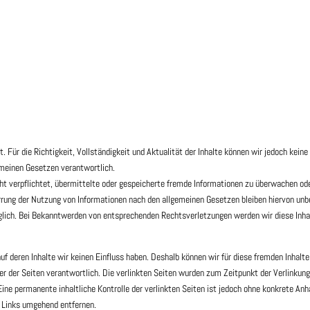
lt. Für die Richtigkeit, Vollständigkeit und Aktualität der Inhalte können wir jedoch ke
emeinen Gesetzen verantwortlich.
cht verpflichtet, übermittelte oder gespeicherte fremde Informationen zu überwachen od
rrung der Nutzung von Informationen nach den allgemeinen Gesetzen bleiben hiervon unbe
glich. Bei Bekanntwerden von entsprechenden Rechtsverletzungen werden wir diese Inh
uf deren Inhalte wir keinen Einfluss haben. Deshalb können wir für diese fremden Inhalt
eiber der Seiten verantwortlich. Die verlinkten Seiten wurden zum Zeitpunkt der Verlinku
Eine permanente inhaltliche Kontrolle der verlinkten Seiten ist jedoch ohne konkrete An
 Links umgehend entfernen.