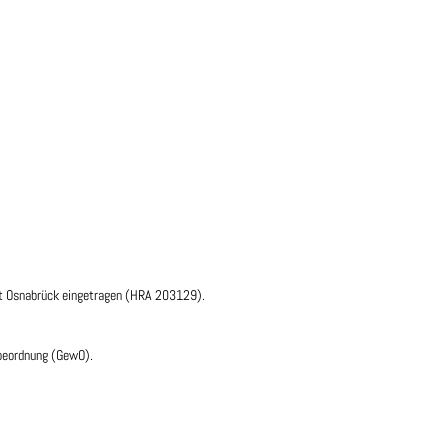
ht Osnabrück eingetragen (HRA 203129).
rbeordnung (GewO).