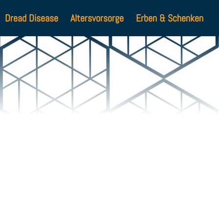
Dread Disease
Altersvorsorge
Erben & Schenken